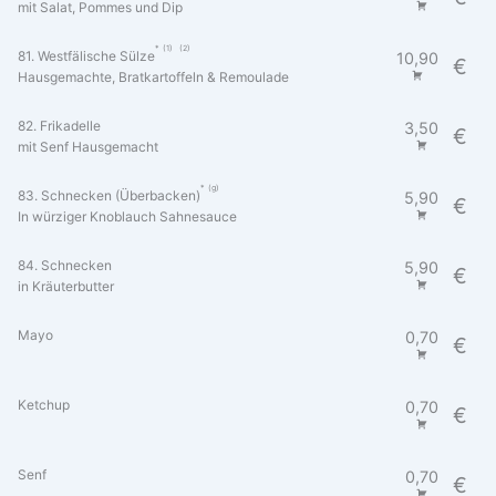
mit Salat, Pommes und Dip
1
2
81. Westfälische Sülze
10,90
€
Hausgemachte, Bratkartoffeln & Remoulade
82. Frikadelle
3,50
€
mit Senf Hausgemacht
g
83. Schnecken (Überbacken)
5,90
€
In würziger Knoblauch Sahnesauce
84. Schnecken
5,90
€
in Kräuterbutter
Mayo
0,70
€
Ketchup
0,70
€
Senf
0,70
€