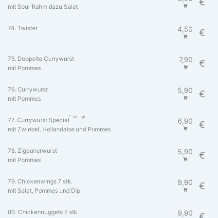
€
mit Sour Rahm dazu Salat
74. Twister
4,50
€
75. Doppelte Currywurst
7,90
€
mit Pommes
76. Currywurst
5,90
€
mit Pommes
c
g
77. Currywurst Special
6,90
€
mit Zwiebel, Hollandaise und Pommes
78. Zigeunerwurst
5,90
€
mit Pommes
79. Chickenwings 7 stk.
9,90
€
mit Salat, Pommes und Dip
80. Chickennuggets 7 stk.
9,90
€