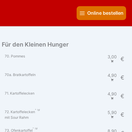
Zum
Main
Inhalt
Online bestellen
Menu
springen
Für den Kleinen Hunger
70. Pommes
3,00
€
70a. Bratkartoffeln
4,90
€
71. Kartoffelecken
4,90
€
g
72. Kartoffelecken
5,90
€
mit Sour Rahm
g
73. Ofenkartoffel
8,90