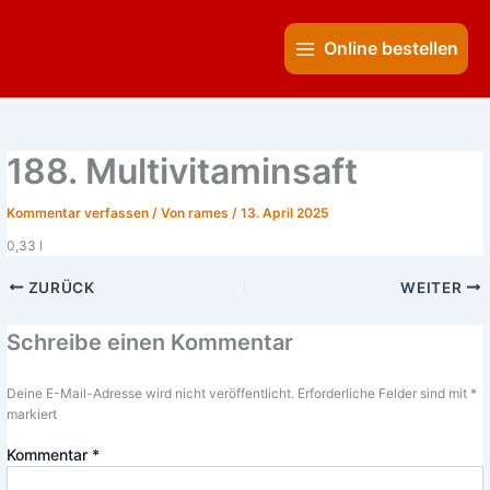
Zum
Main
Inhalt
Online bestellen
Menu
springen
188. Multivitaminsaft
Kommentar verfassen
/ Von
rames
/
13. April 2025
0,33 l
ZURÜCK
WEITER
Schreibe einen Kommentar
Deine E-Mail-Adresse wird nicht veröffentlicht.
Erforderliche Felder sind mit
*
markiert
Kommentar
*